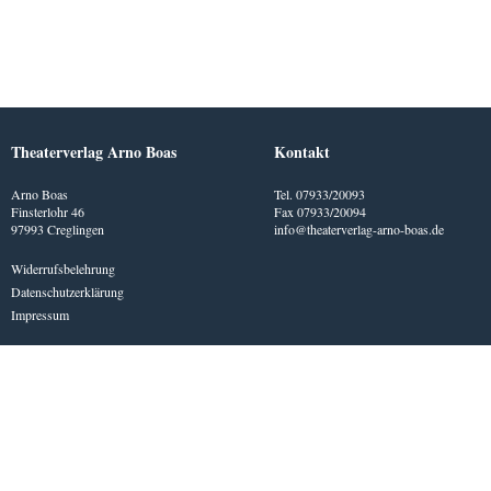
Theaterverlag Arno Boas
Kontakt
Arno Boas
Tel. 07933/20093
Finsterlohr 46
Fax 07933/20094
97993 Creglingen
info@theaterverlag-arno-boas.de
Widerrufsbelehrung
Datenschutzerklärung
Impressum