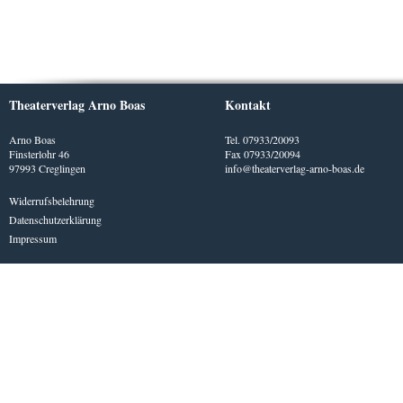
Theaterverlag Arno Boas
Kontakt
Arno Boas
Tel. 07933/20093
Finsterlohr 46
Fax 07933/20094
97993 Creglingen
info@theaterverlag-arno-boas.de
Widerrufsbelehrung
Datenschutzerklärung
Impressum