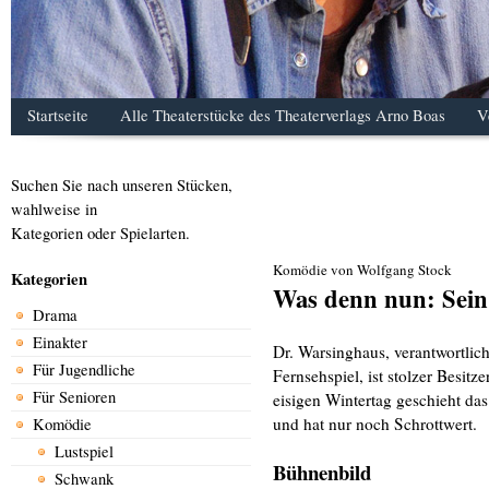
Startseite
Alle Theaterstücke des Theaterverlags Arno Boas
V
Suchen Sie nach unseren Stücken,
wahlweise in
Kategorien oder Spielarten.
Komödie von Wolfgang Stock
Kategorien
Was denn nun: Sein
Drama
Einakter
Dr. Warsinghaus, verantwortlic
Für Jugendliche
Fernsehspiel, ist stolzer Besit
Für Senioren
eisigen Wintertag geschieht d
und hat nur noch Schrottwert.
Komödie
Lustspiel
Bühnenbild
Schwank