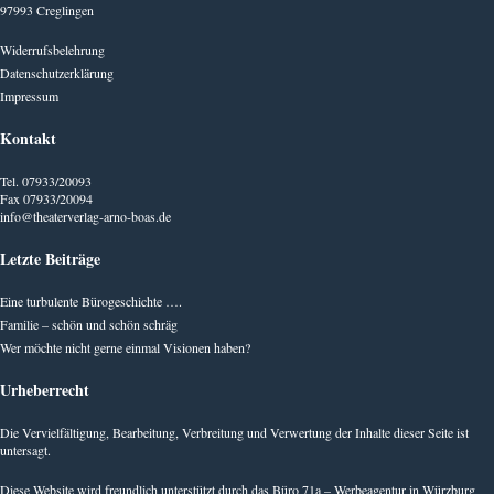
97993 Creglingen
Widerrufsbelehrung
Datenschutzerklärung
Impressum
Kontakt
Tel. 07933/20093
Fax 07933/20094
info@theaterverlag-arno-boas.de
Letzte Beiträge
Eine turbulente Bürogeschichte ….
Familie – schön und schön schräg
Wer möchte nicht gerne einmal Visionen haben?
Urheberrecht
Die Vervielfältigung, Bearbeitung, Verbreitung und Verwertung der Inhalte dieser Seite ist
untersagt.
Diese Website wird freundlich unterstützt durch das
Büro 71a – Werbeagentur in Würzburg