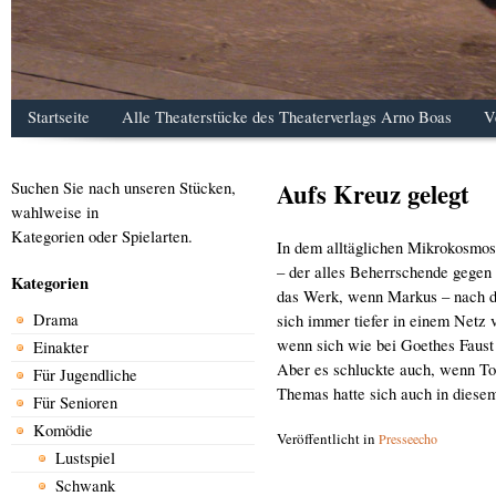
Startseite
Alle Theaterstücke des Theaterverlags Arno Boas
V
Aufs Kreuz gelegt
Suchen Sie nach unseren Stücken,
wahlweise in
Kategorien oder Spielarten.
In dem alltäglichen Mikrokosmos
– der alles Beherrschende gegen 
Kategorien
das Werk, wenn Markus – nach du
Drama
sich immer tiefer in einem Netz v
wenn sich wie bei Goethes Faust
Einakter
Aber es schluckte auch, wenn T
Für Jugendliche
Themas hatte sich auch in diesem
Für Senioren
Komödie
Veröffentlicht in
Presseecho
Lustspiel
Schwank