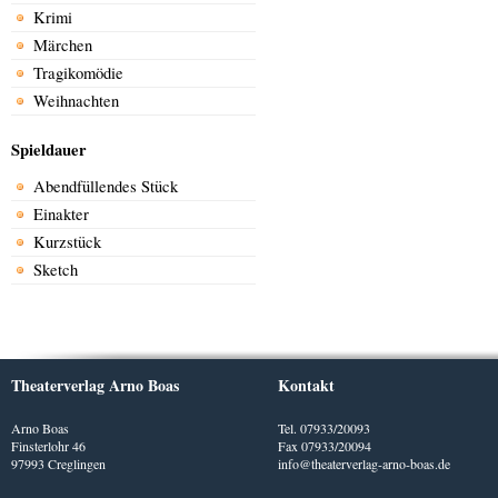
Krimi
Märchen
Tragikomödie
Weihnachten
Spieldauer
Abendfüllendes Stück
Einakter
Kurzstück
Sketch
Theaterverlag Arno Boas
Kontakt
Arno Boas
Tel. 07933/20093
Finsterlohr 46
Fax 07933/20094
97993 Creglingen
info@theaterverlag-arno-boas.de