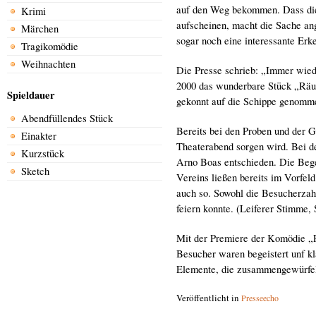
auf den Weg bekommen. Dass dies
Krimi
aufscheinen, macht die Sache an
Märchen
sogar noch eine interessante Erk
Tragikomödie
Weihnachten
Die Presse schrieb: „Immer wiede
2000 das wunderbare Stück „Räu
Spieldauer
gekonnt auf die Schippe genomm
Abendfüllendes Stück
Bereits bei den Proben und der G
Einakter
Theaterabend sorgen wird. Bei d
Kurzstück
Arno Boas entschieden. Die Begei
Sketch
Vereins ließen bereits im Vorf
auch so. Sowohl die Besucherzahl
feiern konnte. (Leiferer Stimme, 
Mit der Premiere der Komödie „R
Besucher waren begeistert unf kl
Elemente, die zusammengewürfel
Veröffentlicht in
Presseecho