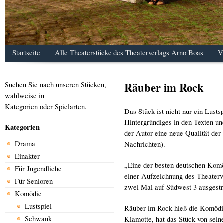
Startseite
Alle Theaterstücke des Theaterverlags Arno Boas
V
Räuber im Rock
Suchen Sie nach unseren Stücken,
wahlweise in
Kategorien oder Spielarten.
Das Stück ist nicht nur ein Lusts
Hintergründiges in den Texten un
Kategorien
der Autor eine neue Qualität der
Drama
Nachrichten).
Einakter
„Eine der besten deutschen Komö
Für Jugendliche
einer Aufzeichnung des Theaterv
Für Senioren
zwei Mal auf Südwest 3 ausgestr
Komödie
Lustspiel
Räuber im Rock hieß die Komödie,
Schwank
Klamotte, hat das Stück von sei