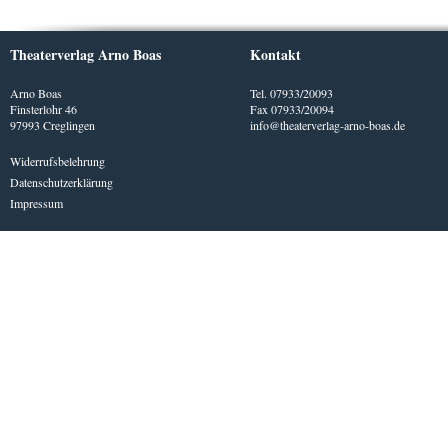
Theaterverlag Arno Boas
Kontakt
Arno Boas
Tel. 07933/20093
Finsterlohr 46
Fax 07933/20094
97993 Creglingen
info@theaterverlag-arno-boas.de
Widerrufsbelehrung
Datenschutzerklärung
Impressum