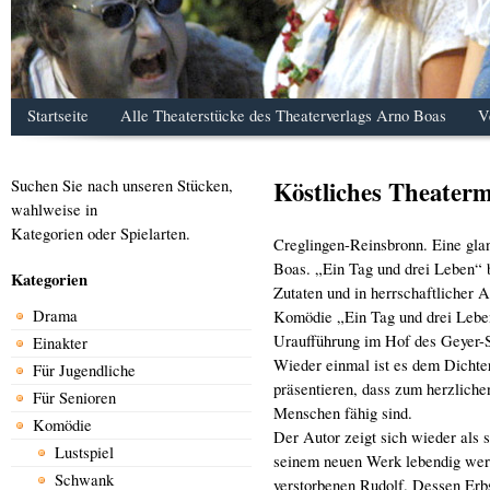
Startseite
Alle Theaterstücke des Theaterverlags Arno Boas
V
Köstliches Theaterm
Suchen Sie nach unseren Stücken,
wahlweise in
Kategorien oder Spielarten.
Creglingen-Reinsbronn. Eine gla
Boas. „Ein Tag und drei Leben“ 
Kategorien
Zutaten und in herrschaftlicher 
Drama
Komödie „Ein Tag und drei Leben
Uraufführung im Hof des Geyer-S
Einakter
Wieder einmal ist es dem Dichte
Für Jugendliche
präsentieren, dass zum herzliche
Für Senioren
Menschen fähig sind.
Komödie
Der Autor zeigt sich wieder als 
Lustspiel
seinem neuen Werk lebendig werde
Schwank
verstorbenen Rudolf. Dessen Erbs