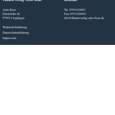
Arno Boas
Tel. 07933/20093
Finsterlohr 46
Fax 07933/20094
97993 Creglingen
info@theaterverlag-arno-boas.de
Widerrufsbelehrung
Datenschutzerklärung
Impressum