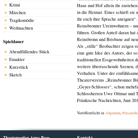
Krimi
Haus und Hof allein ihr zustehen
in die Heimat. Eines schärft sie
Märchen
ihr euch ihre Sprache aneignen“.
Tragikomödie
Reinsbronner Ureinwohnern – un
Weihnachten
führen. Großen Anteil daran hat 
Reinsbronn und Brisbane auf neu
Spieldauer
Als „stille“ Beobachter zeigen si
Abendfüllendes Stück
eine gute Idee des Autors, der s
Einakter
traditionellen Essgewohnheiten d
weitere überraschende Szenen, 
Kurzstück
Verhalten. Unter der einfühlsam
Sketch
Theatervereins „Reinsbronner Bü
„Geyer-Schlosses“, schon mehrfa
Schlossherren Uwe Ottmar und T
Fränkische Nachrichten, Juni 20
Veröffentlicht in
,
Allgemein
Presseech
Theaterverlag Arno Boas
Kontakt