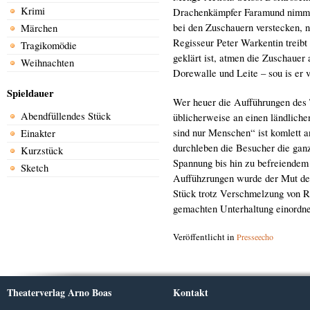
Krimi
Drachenkämpfer Faramund nimmt 
bei den Zuschauern verstecken, n
Märchen
Regisseur Peter Warkentin treibt 
Tragikomödie
geklärt ist, atmen die Zuschauer 
Weihnachten
Dorewalle und Leite – sou is er 
Spieldauer
Wer heuer die Aufführungen des 
Abendfüllendes Stück
üblicherweise an einen ländlich
sind nur Menschen“ ist komlett a
Einakter
durchleben die Besucher die gan
Kurzstück
Spannung bis hin zu befreiendem 
Sketch
Auffühzrungen wurde der Mut des
Stück trotz Verschmelzung von Re
gemachten Unterhaltung einordne
Veröffentlicht in
Presseecho
Theaterverlag Arno Boas
Kontakt