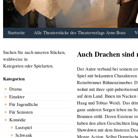
Startseite
Alle Theaterstücke des Theaterverlags Arno Boas
V
Auch Drachen sind
Suchen Sie nach unseren Stücken,
wahlweise in
Kategorien oder Spielarten.
Der Autor verband bei seinem er
Spiel mit bekannten Charakteren
Kategorien
Reinsbronner Bühnenzinnober. Di
Drama
wohnt mit ihrer spät-pubertieren
auf dem Land. Ihnen im Nacken 
Einakter
Haag und Tobias Weid). Das dring
Für Jugendliche
ganz anderen Sorgen leben im Sc
Für Senioren
Brunnen stößt. Deren Existenz i
Komödie
haben den alten Geschichten län
Lustspiel
Showdown mit dem finsteren Deat
Schwank
Menge Action. Selbst Dornrösche