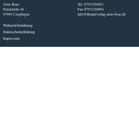
Arno Boas
Tel. 07933/20093
Finsterlohr 46
Fax 07933/20094
97993 Creglingen
info@theaterverlag-arno-boas.de
Widerrufsbelehrung
Datenschutzerklärung
Impressum