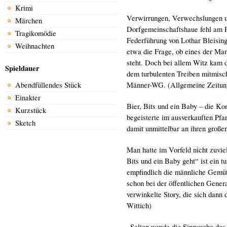
Krimi
Verwirrungen, Verwechslungen u
Märchen
Dorfgemeinschaftshaue fehl am P
Tragikomödie
Federführung von Lothar Bleising
Weihnachten
etwa die Frage, ob eines der Ma
steht. Doch bei allem Witz kam di
Spieldauer
dem turbulenten Treiben mitmisc
Abendfüllendes Stück
Männer-WG. (Allgemeine Zeitun
Einakter
Bier, Bits und ein Baby – die K
Kurzstück
begeisterte im ausverkauften Pfa
Sketch
damit unmittelbar an ihren große
Man hatte im Vorfeld nicht zuvi
Bits und ein Baby geht“ ist ein t
empfindlich die männliche Gemütl
schon bei der öffentlichen Gener
verwinkelte Story, die sich dann
Wittich)
„Selten wurde die Sinnsuche de