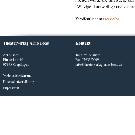
„Witzige, kurzweilige und span
Veröffentlicht in
Presseecho
Theaterverlag Arno Boas
Kontakt
Arno Boas
Tel. 07933/20093
Finsterlohr 46
Fax 07933/20094
97993 Creglingen
info@theaterverlag-arno-boas.de
Widerrufsbelehrung
Datenschutzerklärung
Impressum