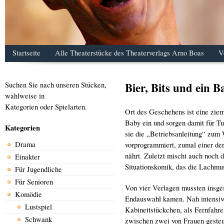
Startseite
Alle Theaterstücke des Theaterverlags Arno Boas
V
Bier, Bits und ein B
Suchen Sie nach unseren Stücken,
wahlweise in
Kategorien oder Spielarten.
Ort des Geschehens ist eine zie
Baby ein und sorgen damit für Tu
Kategorien
sie die „Betriebsanleitung“ zum
Drama
vorprogrammiert, zumal einer der
nährt. Zuletzt mischt auch noch d
Einakter
Situationskomik, das die Lachmu
Für Jugendliche
Für Senioren
Von vier Verlagen mussten insge
Komödie
Endauswahl kamen. Nah intensiver
Lustspiel
Kabinettstückchen, als Fernfahr
Schwank
zwischen zwei von Frauen gesteu