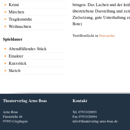
Krimi
bringen. Das Lachen und der kräf
übertriebene Darstellung und zeit
Märchen
Zielsetzung, gute Unterhaltung z
Tragikomödie
Bote)
Weihnachten
Veröffentlicht in
Presseecho
Spieldauer
Abendfüllendes Stück
Einakter
Kurzstück
Sketch
Theaterverlag Arno Boas
Kontakt
Arno Boas
Tel. 07933/20093
Finsterlohr 46
Fax 07933/20094
97993 Creglingen
info@theaterverlag-arno-boas.de