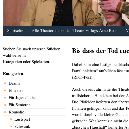
Startseite
Alle Theaterstücke des Theaterverlags Arno Boas
V
Bis dass der Tod euc
Suchen Sie nach unseren Stücken,
wahlweise in
Kategorien oder Spielarten.
Dabei kam eine lustige, satirisch
Familienleben“ aufblühen lässt u
Kategorien
(Rhön-Post)
Drama
Auch dieses Jahr hatte die Theat
Einakter
treffsicheres Händchen bei der A
Für Jugendliche
Die Pfofelder lieferten den über
Für Senioren
Inhalten gelingen kann und das 
Komödie
wurde durch viele kleine Gesten 
Lustspiel
gebracht. Wer kennt sie nicht d
Schwank
„bisschen Haushalt“ keinerlei An