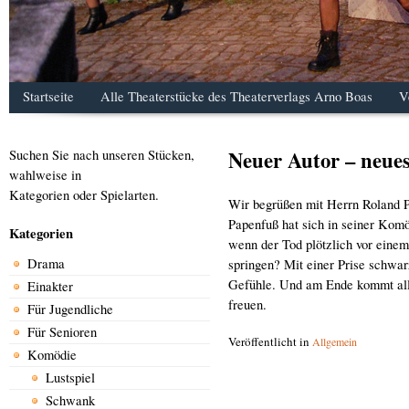
Startseite
Alle Theaterstücke des Theaterverlags Arno Boas
V
Neuer Autor – neue
Suchen Sie nach unseren Stücken,
wahlweise in
Kategorien oder Spielarten.
Wir begrüßen mit Herrn Roland P
Papenfuß hat sich in seiner Komö
Kategorien
wenn der Tod plötzlich vor einem
Drama
springen? Mit einer Prise schwa
Gefühle. Und am Ende kommt alle
Einakter
freuen.
Für Jugendliche
Für Senioren
Veröffentlicht in
Allgemein
Komödie
Lustspiel
Schwank