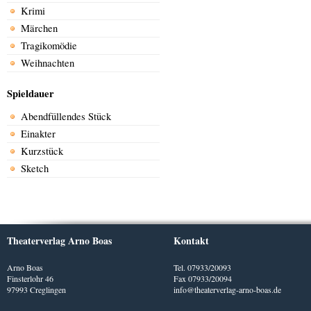
Krimi
Märchen
Tragikomödie
Weihnachten
Spieldauer
Abendfüllendes Stück
Einakter
Kurzstück
Sketch
Theaterverlag Arno Boas
Kontakt
Arno Boas
Tel. 07933/20093
Finsterlohr 46
Fax 07933/20094
97993 Creglingen
info@theaterverlag-arno-boas.de