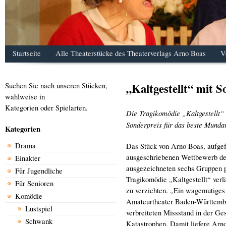
Startseite
Alle Theaterstücke des Theaterverlags Arno Boas
V
„Kaltgestellt“ mit 
Suchen Sie nach unseren Stücken,
wahlweise in
Kategorien oder Spielarten.
Die Tragikomödie „Kaltgestellt“
Sonderpreis für das beste Mundar
Kategorien
Drama
Das Stück von Arno Boas, aufge
ausgeschriebenen Wettbewerb de
Einakter
ausgezeichneten sechs Gruppen p
Für Jugendliche
Tragikomödie „Kaltgestellt“ ver
Für Senioren
zu verzichten. „Ein wagemutiges
Komödie
Amateurtheater Baden-Württembe
Lustspiel
verbreiteten Missstand in der Ge
Schwank
Katastrophen. Damit liefere Arn