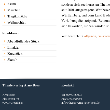
Krimi
sondern sich auch ernsten Theme
seit 2001 ausgetragene Wettbew
Märchen
Württemberg und dem Land Baden-
Tragikomödie
Verleihung die steigende Bedeut
Weihnachten
sich beworben, sieben wurden sc
Spieldauer
Veröffentlicht in
,
Allgemein
Presseech
Abendfüllendes Stück
Einakter
Kurzstück
Sketch
Theaterverlag Arno Boas
Kontakt
Arno Boas
Tel. 07933/20093
Finsterlohr 46
Fax 07933/20094
97993 Creglingen
info@theaterverlag-arno-boas.de