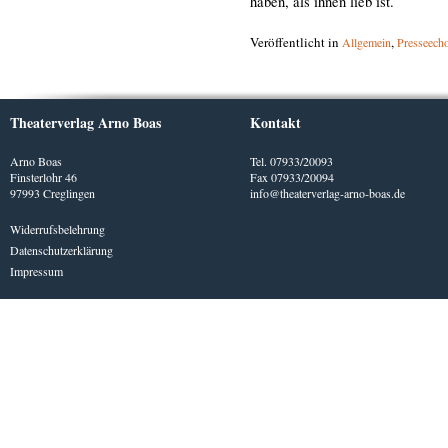
haben, als ihnen lieb ist.
Veröffentlicht in
,
Allgemein
Presseech
Theaterverlag Arno Boas
Kontakt
Arno Boas
Tel. 07933/20093
Finsterlohr 46
Fax 07933/20094
97993 Creglingen
info@theaterverlag-arno-boas.de
Widerrufsbelehrung
Datenschutzerklärung
Impressum