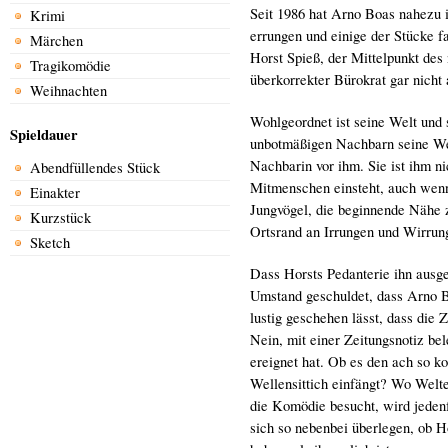
Seit 1986 hat Arno Boas nahezu 
Krimi
errungen und einige der Stücke f
Märchen
Horst Spieß, der Mittelpunkt des 
Tragikomödie
überkorrekter Bürokrat gar nicht
Weihnachten
Wohlgeordnet ist seine Welt und 
Spieldauer
unbotmäßigen Nachbarn seine Weg
Nachbarin vor ihm. Sie ist ihm ni
Abendfüllendes Stück
Mitmenschen einsteht, auch wenn 
Einakter
Jungvögel, die beginnende Nähe
Kurzstück
Ortsrand an Irrungen und Wirrung
Sketch
Dass Horsts Pedanterie ihn ausge
Umstand geschuldet, dass Arno Bo
lustig geschehen lässt, dass die 
Nein, mit einer Zeitungsnotiz be
ereignet hat. Ob es den ach so k
Wellensittich einfängt? Wo Welte
die Komödie besucht, wird jeden
sich so nebenbei überlegen, ob 