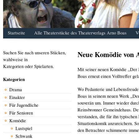
Startseite
Alle Theaterstücke des Theaterverlags Arno Boas
V
Neue Komödie von A
Suchen Sie nach unseren Stücken,
wahlweise in
Kategorien oder Spielarten.
Mit seiner neuen Komödie „Der l
Boas erneut einen Volltreffer gel
Kategorien
Wo Pedanterie und Lebensfreude 
Drama
Boas in seinem neuen Werk „Der 
Einakter
souverän um. Immer wieder durch
Für Jugendliche
Reinsbronner Gemeindehaus. Der A
Für Senioren
verstanden, die für ihn typische
Komödie
Situationskomik anzureichern. So 
Lustspiel
den Betrachter schimmerte imme
Schwank