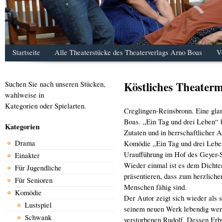
Startseite
Alle Theaterstücke des Theaterverlags Arno Boas
V
Köstliches Theaterm
Suchen Sie nach unseren Stücken,
wahlweise in
Kategorien oder Spielarten.
Creglingen-Reinsbronn. Eine gla
Boas. „Ein Tag und drei Leben“ 
Kategorien
Zutaten und in herrschaftlicher 
Drama
Komödie „Ein Tag und drei Leben
Uraufführung im Hof des Geyer-S
Einakter
Wieder einmal ist es dem Dichte
Für Jugendliche
präsentieren, dass zum herzliche
Für Senioren
Menschen fähig sind.
Komödie
Der Autor zeigt sich wieder als 
Lustspiel
seinem neuen Werk lebendig werde
Schwank
verstorbenen Rudolf. Dessen Erbs