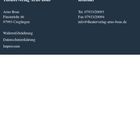
Arno Boas
Tel. 07933/20093
Finsterlohr 46
Fax 07933/20094
97993 Creglingen
info@theaterverlag-arno-boas.de
Widerrufsbelehrung
Datenschutzerklärung
Impressum