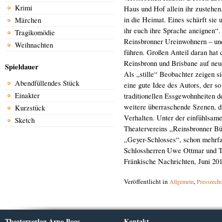
Krimi
Haus und Hof allein ihr zustehen
in die Heimat. Eines schärft sie
Märchen
ihr euch ihre Sprache aneignen“.
Tragikomödie
Reinsbronner Ureinwohnern – un
Weihnachten
führen. Großen Anteil daran hat 
Reinsbronn und Brisbane auf neu
Spieldauer
Als „stille“ Beobachter zeigen si
Abendfüllendes Stück
eine gute Idee des Autors, der s
Einakter
traditionellen Essgewohnheiten d
weitere überraschende Szenen, 
Kurzstück
Verhalten. Unter der einfühlsam
Sketch
Theatervereins „Reinsbronner Bü
„Geyer-Schlosses“, schon mehrfa
Schlossherren Uwe Ottmar und T
Fränkische Nachrichten, Juni 20
Veröffentlicht in
,
Allgemein
Presseech
Theaterverlag Arno Boas
Kontakt